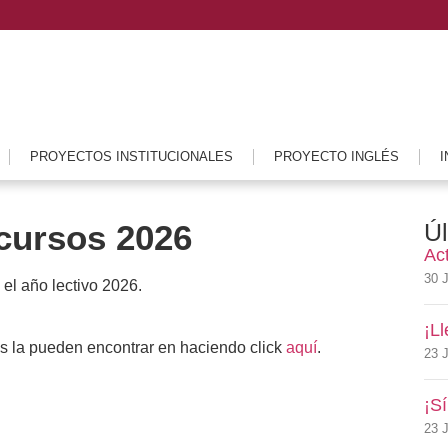
PROYECTOS INSTITUCIONALES
PROYECTO INGLÉS
I
 cursos 2026
Úl
Ac
30 J
el año lectivo 2026.
¡L
s la pueden encontrar en haciendo click
aquí
.
23 J
¡Sí
23 J